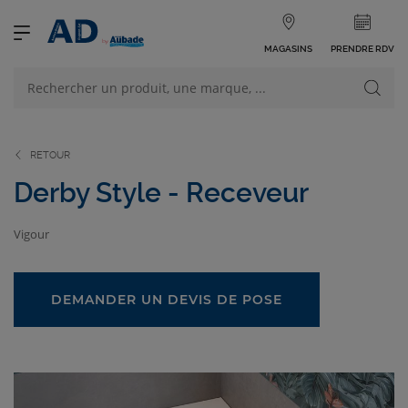
MAGASINS
PRENDRE RDV
NOS PRODUITS
VOIR TOUS LES PRODUITS
RETOUR
Derby Style - Receveur
Vigour
NOS CATÉGORIES