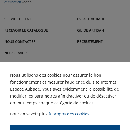
d'utilisation
Google.
Venez dans l'Est nous rendre visite dans nos magasins Andrez-Brajon /
Dupont-Est : Maxéville, Nancy, Épinal, Verdun et bien d'autres villes.
SERVICE CLIENT
ESPACE AUBADE
RECEVOIR LE CATALOGUE
GUIDE ARTISAN
NOUS CONTACTER
RECRUTEMENT
NOS SERVICES
BLOG
Unité extérieure bruyante :
Nous utilisons des cookies pour assurer le bon
ACTUALITÉS
pourquoi ma climatisation
fonctionnement et mesurer l'audience du site Internet
fait du bruit ?
Semaines du Meuble et du
Espace Aubade. Vous avez évidemment la possibilité de
Carrelage : profitez de nos
ACCÈS PROFESSIONNELS :
Comment choisir sa
remises | Andrez-Brajon /
modifier les paramètres afin d'activer ou de désactiver
climatisation : guide
Dupont-Est
complet | AD by Aubade
en tout temps chaque catégorie de cookies.
SIMULATEUR D'AIDES
Les Semaines de la Clim'
POUR LE CHAUFFAGE
sont de retour dans vos
Pour en savoir plus
à propos des cookies
.
magasins Andrez-Brajon /
Dupont-Est