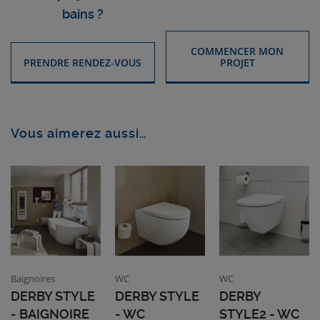
bains ?
COMMENCER MON
PRENDRE RENDEZ-VOUS
PROJET
Vous aimerez aussi…
Baignoires
WC
WC
DERBY STYLE
DERBY STYLE
DERBY
- BAIGNOIRE
- WC
STYLE2 - WC