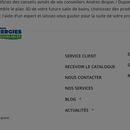
éficiez des conseils avisés de vos conseillers Andrez-Brajon / Dupon
ble le plan 3D de votre future salle de bains, choisissez des pro
 l'aide d'un expert et laissez-vous guider pour la suite de votre pro
SERVICE CLIENT
G
RECEVOIR LE CATALOGUE
NOUS CONTACTER
NOS SERVICES
BLOG
Unité extérieure bruyante
ACTUALITÉS
: pourquoi ma
upont-
climatisation fait du bruit
Semaines du Meuble et
?
du Carrelage : profitez de