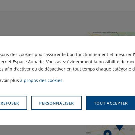
isons des cookies pour assurer le bon fonctionnement et mesurer l
-Est, une
nternet Espace Aubade. Vous avez évidemment la possibilité de modi
s afin d'activer ou de désactiver en tout temps chaque catégorie d
e écoute
avoir plus
à propos des cookies
.
 d’un conseiller dédié
jet. Profitez d’une
 REFUSER
PERSONNALISER
TOUT ACCEPTER
 réseau d’artisans Pro
Verdun et bien