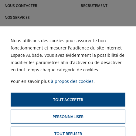
NOUS CONTACTER
RECRUTEMENT
NOS SERVICES
BLOG
Unité extérieure bruyante :
Nous utilisons des cookies pour assurer le bon
ACTUALITÉS
pourquoi ma climatisation
fonctionnement et mesurer l'audience du site Internet
fait du bruit ?
Semaines du Meuble et du
Espace Aubade. Vous avez évidemment la possibilité de
Carrelage : profitez de nos
ACCÈS PROFESSIONNELS :
Comment choisir sa
remises | Andrez-Brajon /
modifier les paramètres afin d'activer ou de désactiver
climatisation : guide
Dupont-Est
complet | AD by Aubade
en tout temps chaque catégorie de cookies.
SIMULATEUR D'AIDES
Les Semaines de la Clim'
POUR LE CHAUFFAGE
sont de retour dans vos
Pour en savoir plus
à propos des cookies
.
magasins Andrez-Brajon /
Dupont-Est
TOUT ACCEPTER
PLAN DU SITE
PERSONNALISER
MENTIONS LÉGALES & CONDITIONS GÉNÉRALES DE VENTE
POLITIQUE DE CONFIDENTIALITÉ
TOUT REFUSER