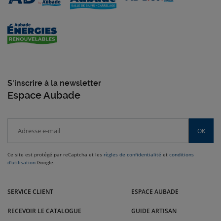
S'inscrire à la newsletter
Espace Aubade
OK
Ce site est protégé par reCaptcha et les
règles de confidentialité
et
conditions
d'utilisation
Google.
Venez dans l'Est nous rendre visite dans nos magasins Andrez-Brajon /
Dupont-Est : Maxéville, Nancy, Épinal, Verdun et bien d'autres villes.
SERVICE CLIENT
ESPACE AUBADE
RECEVOIR LE CATALOGUE
GUIDE ARTISAN