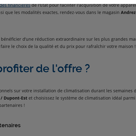
des financières
de l'État pour faciliter l'acquisition de votre appare
ainsi que les modalités exactes, rendez-vous dans le magasin
Andrez
bénéficier d’une réduction extraordinaire sur les plus grandes ma
 faire le choix de la qualité et du prix pour rafraîchir votre maison !
fiter de l'offre ?
ionnels sur votre installation de climatisation durant les semaines
 / Dupont-Est
et choisissez le système de climatisation idéal parmi
artenaires !
tenaires