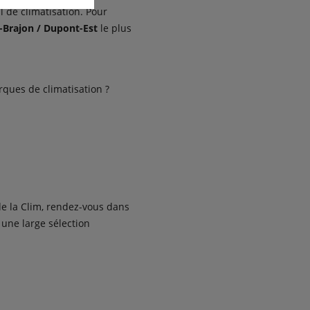
il de climatisation. Pour
-Brajon / Dupont-Est
le plus
rques de climatisation ?
 de la Clim, rendez-vous dans
 une large sélection