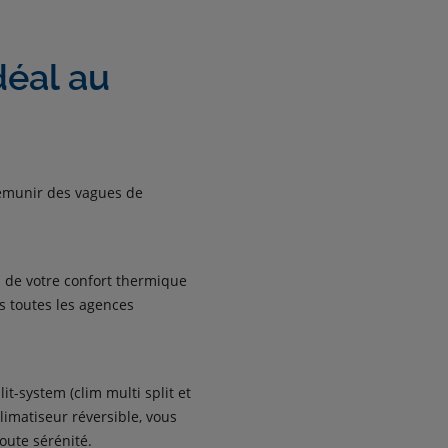
déal au
prémunir des vagues de
 de votre confort thermique
ns toutes les agences
t-system (clim multi split et
limatiseur réversible, vous
oute sérénité.