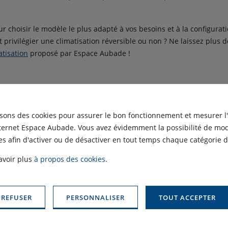
r choisir le modèle le plus adapté à vos besoins et à la configurati
 privilégier une climatisation réversible ou non ? Ne laissez plus 
atisation
proposé par Espace Aubade !
cet outil intuitif en ligne vous aidera à comparer les différentes i
ent, et ce, en vous donnant une estimation du coût quant au matéri
isons des cookies pour assurer le bon fonctionnement et mesurer l
 Pros Aubade !
nternet Espace Aubade. Vous avez évidemment la possibilité de modi
s afin d'activer ou de désactiver en tout temps chaque catégorie d
imatisation proposés par nos marques-partenaires offrent des per
avoir plus
à propos des cookies
.
r à faire des économies non-négligeables sur votre facture d'élect
 d'entretien, ces appareils vous garantiront le meilleur rendement
ible pour une utilisation plus agréable au quotidien.
 REFUSER
PERSONNALISER
TOUT ACCEPTER
ionnelle mise en place par votre agence
Andrez-Brajon / Dupont-Es