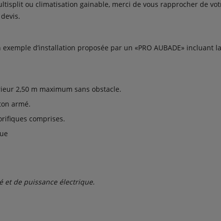
ltisplit ou climatisation gainable, merci de vous rapprocher de votr
devis.
n exemple d’installation proposée par un «PRO AUBADE» incluant la
rieur 2,50 m maximum sans obstacle.
ton armé.
orifiques comprises.
que
é et de puissance électrique.