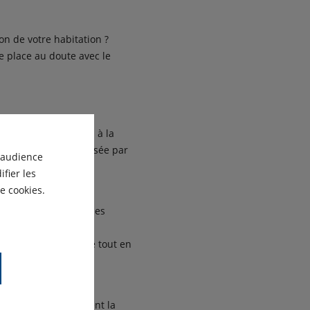
on de votre habitation ?
de place au doute avec le
nstallations adaptées à la
el et à la pose réalisée par
'audience
fier les
e cookies.
formances énergétiques
ricité.
 énergétique possible tout en
t
, vous avez également la