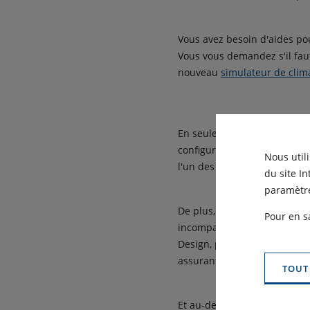
Vous avez besoin d'aides pou
Vous vous demandez s'il faut
nouveau
simulateur de clim
En seulement quelques clics, 
configuration de votre logem
Nous util
l'un des artisans du réseau
du site I
paramètre
De plus, les systèmes de cl
Pour en s
incomparables pour vous aide
Design, performant et facile
assurant un niveau sonore fa
TOUT
Et au-delà de l'offre except