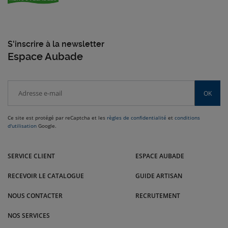
S'inscrire à la newsletter
Espace Aubade
OK
Ce site est protégé par reCaptcha et les
règles de confidentialité
et
conditions
d'utilisation
Google.
Venez dans l'Est nous rendre visite dans nos magasins Andrez-Brajon /
Dupont-Est : Maxéville, Nancy, Épinal, Verdun et bien d'autres villes.
SERVICE CLIENT
ESPACE AUBADE
RECEVOIR LE CATALOGUE
GUIDE ARTISAN
NOUS CONTACTER
RECRUTEMENT
NOS SERVICES